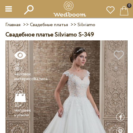
0
Главная
>>
Свадебные платья
>>
Silviamo
Свадебное платье Silviamo S-349
24
087
человек
30+
человек