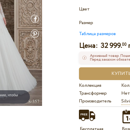
Цвет
Размер
Таблица размеров
Цена:
32 999.
00
Архивный товар. Поши
Перед заказом обязате
Коллекция
Кол
Трансформер
Нет
ние, чтобы
Производитель
Silv
Бесплатная
Воз