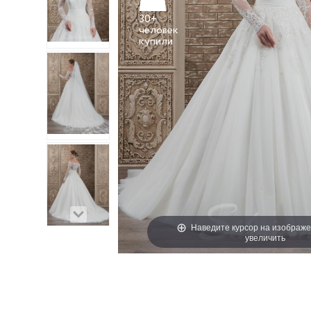
30+
человек
Наведите курсор на изображе
увеличить