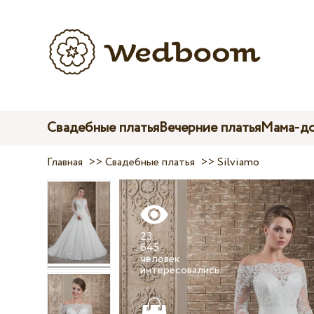
Свадебные платья
Вечерние платья
Мама-до
Главная
>>
Свадебные платья
>>
Silviamo
23
645
человек