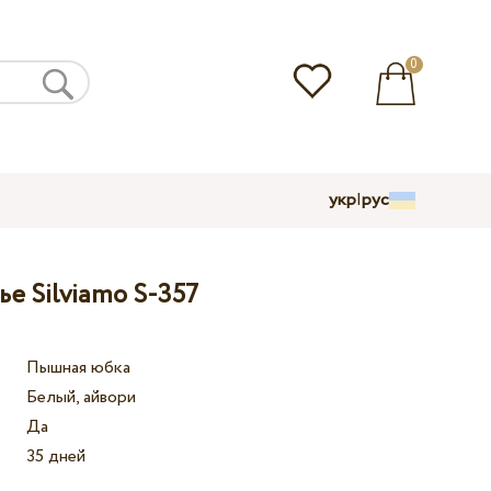
0
укр
|
рус
е Silviamo S-357
Пышная юбка
Белый, айвори
Да
35 дней