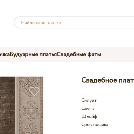
чка
Будуарные платья
Свадебные фаты
Свадебное плать
Силуэт
Цвета
Шлейф
Срок пошива