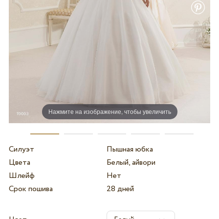
Нажмите на изображение, чтобы увеличить
Силуэт
Пышная юбка
Цвета
Белый, айвори
Шлейф
Нет
Срок пошива
28 дней