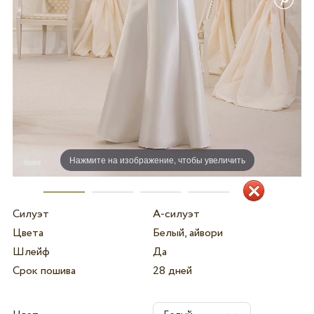
Нажмите на изображение, чтобы увеличить
Силуэт
А-силуэт
Цвета
Белый, айвори
Шлейф
Да
Срок пошива
28 дней