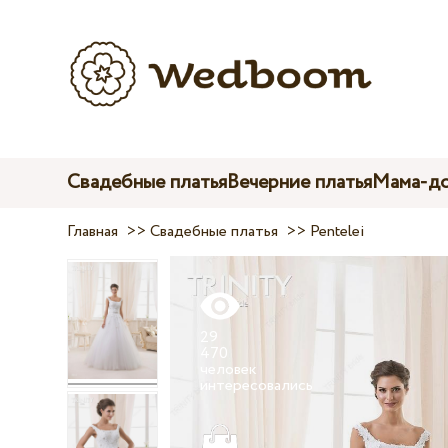
Свадебные платья
Вечерние платья
Мама-до
Главная
>>
Свадебные платья
>>
Pentelei
29
470
человек