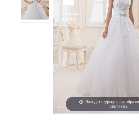
30+
человек
Наведите курсор на изображе
увеличить