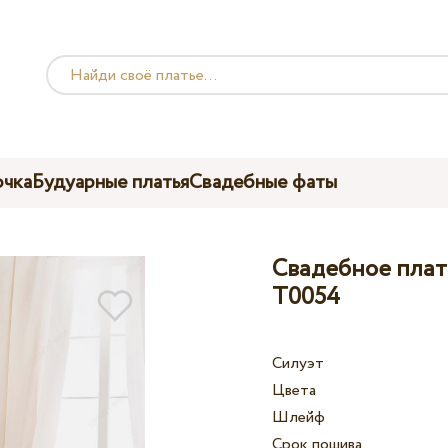
чка
Будуарные платья
Свадебные фаты
Свадебное платье
T0054
Силуэт
Цвета
Шлейф
Срок пошива