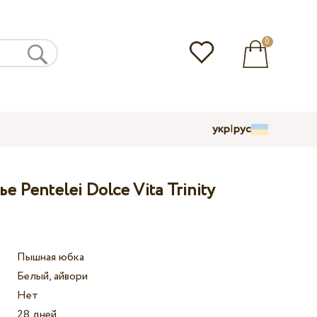
0
укр
|
рус
 Pentelei Dolce Vita Trinity
Пышная юбка
Белый, айвори
Нет
28 дней