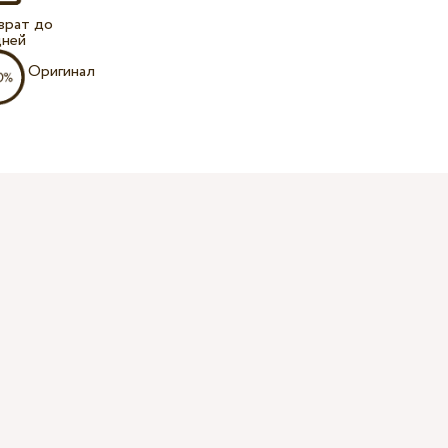
врат до
дней
Оригинал