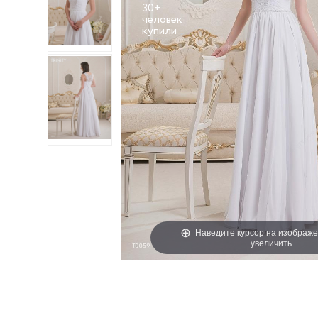
30+
человек
Наведите курсор на изображе
увеличить