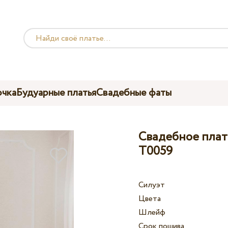
чка
Будуарные платья
Свадебные фаты
Свадебное платье
T0059
Силуэт
Цвета
Шлейф
Срок пошива