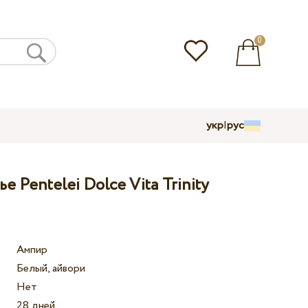
0
укр
|
рус
 Pentelei Dolce Vita Trinity
Ампир
Белый, айвори
Нет
28 дней