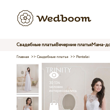
Свадебные платья
Вечерние платья
Мама-до
Главная
>>
Свадебные платья
>>
Pentelei
30 134
человек