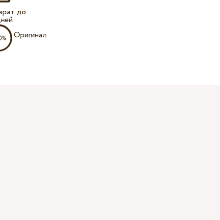
врат до
дней
Оригинал