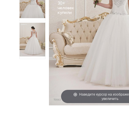
30+
человек
Наведите курсор на изображе
увеличить