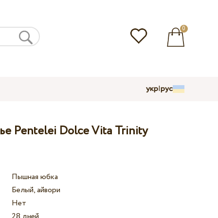
0
укр
|
рус
 Pentelei Dolce Vita Trinity
Пышная юбка
Белый, айвори
Нет
28 дней