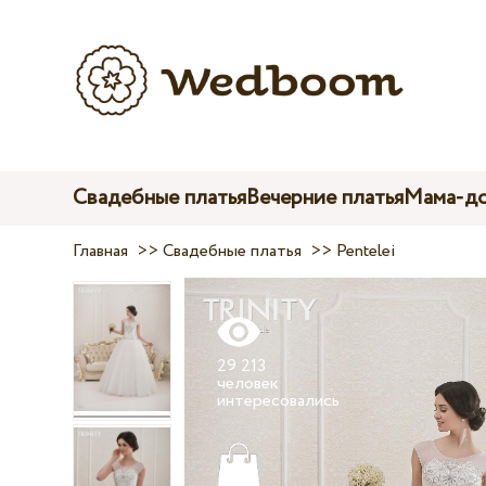
Свадебные платья
Вечерние платья
Мама-до
Главная
>>
Свадебные платья
>>
Pentelei
29 213
человек