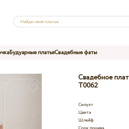
чка
Будуарные платья
Свадебные фаты
Свадебное платье
T0062
Силуэт
Цвета
Шлейф
Срок пошива