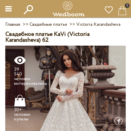
0
Главная
>>
Свадебные платья
>>
Victoria Karandasheva
Свадебное платье KaVi (Victoria
Karandasheva) 62
39
540
человек
30+
человек