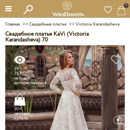
0
Главная
>>
Свадебные платья
>>
Victoria Karandasheva
Свадебное платье KaVi (Victoria
Karandasheva) 70
39
767
человек
30+
человек