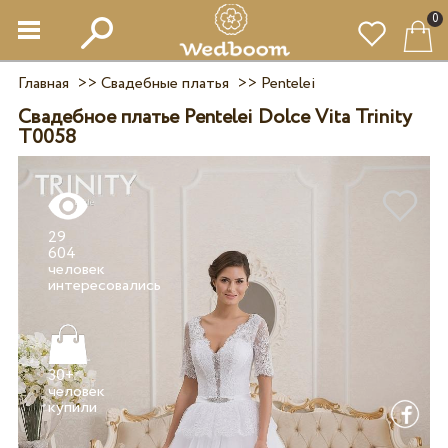
0
Главная
>>
Свадебные платья
>>
Pentelei
Свадебное платье Pentelei Dolce Vita Trinity
T0058
29
604
человек
30+
человек