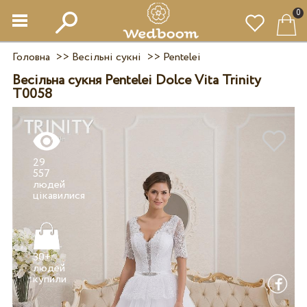
0
Головна
>>
Весільні сукні
>>
Pentelei
Весільна сукня Pentelei Dolce Vita Trinity
T0058
29
557
людей
30+
людей