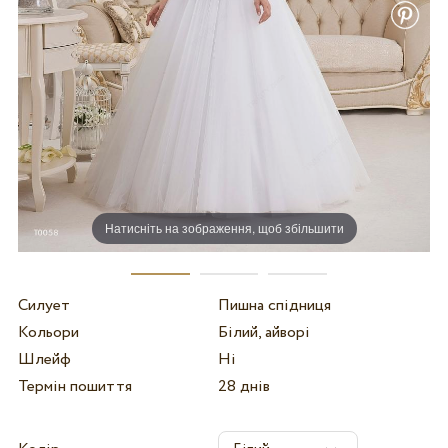
Натисніть на зображення, щоб збільшити
Силует
Пишна спідниця
Кольори
Білий, айворі
Шлейф
Ні
Термін пошиття
28 днів