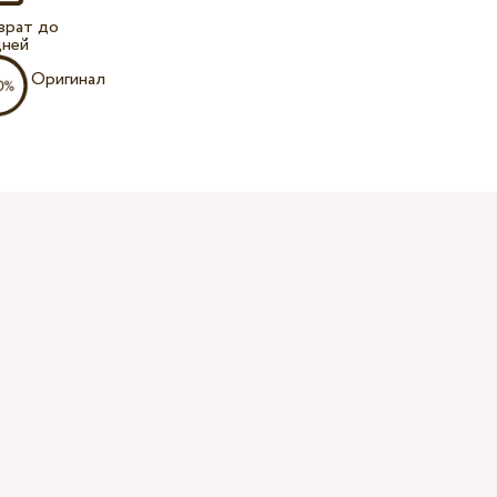
врат до
дней
Оригинал