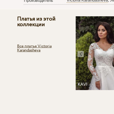
Victoria Karandasheva
, У
Производитель
Платья из этой
коллекции
Все платья Victoria
Karandasheva