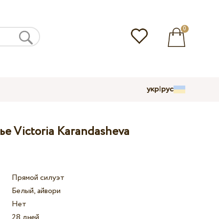
0
укр
|
рус
е Victoria Karandasheva
Прямой силуэт
Белый, айвори
Нет
28 дней