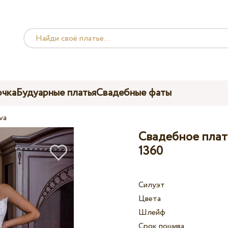
чка
Будуарные платья
Свадебные фаты
va
Свадебное плать
1360
Силуэт
Цвета
Шлейф
Срок пошива