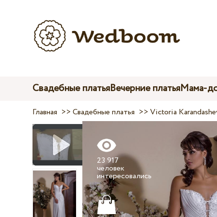
Свадебные платья
Вечерние платья
Мама-до
Главная
>>
Свадебные платья
>>
Victoria Karandashe
23 917
человек