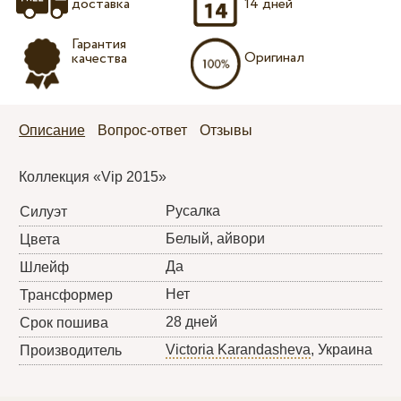
доставка
14 дней
Гарантия
Оригинал
качества
Описание
Вопрос-ответ
Отзывы
Коллекция «Vip 2015»
Русалка
Силуэт
Белый, айвори
Цвета
Да
Шлейф
Нет
Трансформер
28 дней
Срок пошива
Victoria Karandasheva
, Украина
Производитель