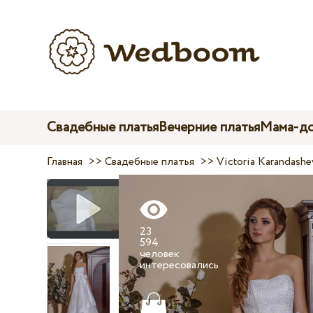
Свадебные платья
Вечерние платья
Мама-до
Главная
>>
Свадебные платья
>>
Victoria Karandashe
23
594
человек