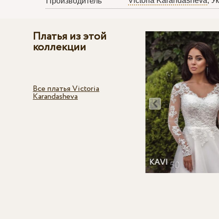
Victoria Karandasheva
, У
Производитель
Платья из этой
коллекции
Все платья Victoria
Karandasheva