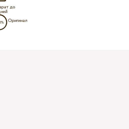
врат до
дней
Оригинал