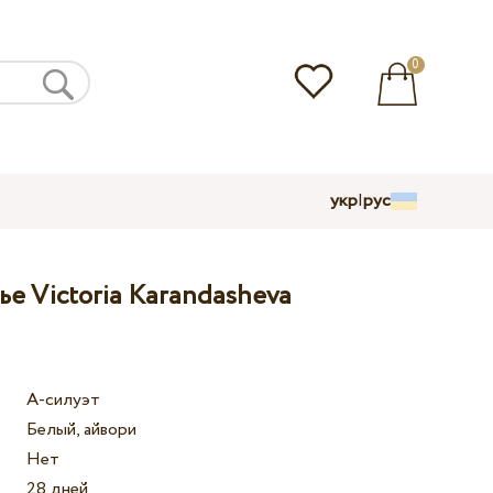
0
укр
|
рус
е Victoria Karandasheva
А-силуэт
Белый, айвори
Нет
28 дней