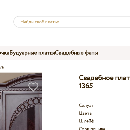
чка
Будуарные платья
Свадебные фаты
va
Свадебное плать
1365
Силуэт
Цвета
Шлейф
Срок пошива