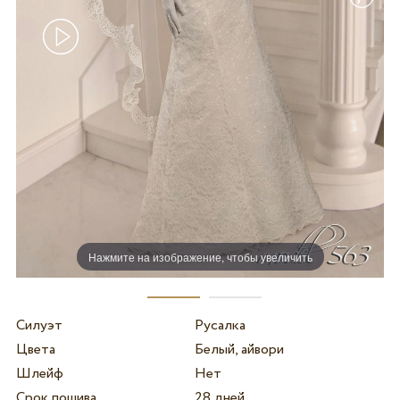
Нажмите на изображение, чтобы увеличить
Силуэт
Русалка
Цвета
Белый, айвори
Шлейф
Нет
Срок пошива
28 дней