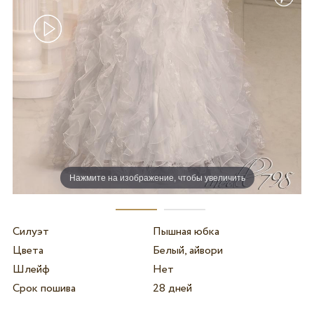
Нажмите на изображение, чтобы увеличить
Силуэт
Пышная юбка
Цвета
Белый, айвори
Шлейф
Нет
Срок пошива
28 дней