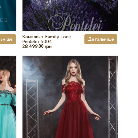
Комплект Family Look
ьніше
Детальніше
Pentelei 4004
28 499.
грн
00