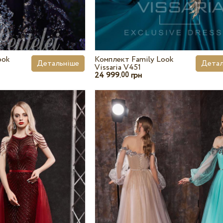
ook
Комплект Family Look
Детальніше
Детал
Vissaria V451
24 999.
грн
00