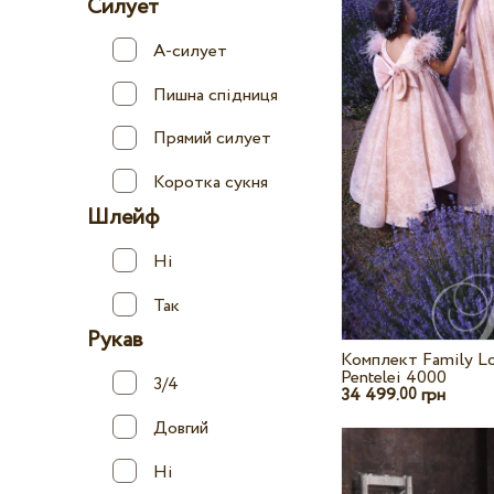
Силует
А-силует
Пишна спідниця
Прямий силует
Коротка сукня
Шлейф
Ні
Так
Рукав
Комплект Family L
Pentelei 4000
3/4
34 499.
грн
00
Довгий
Ні