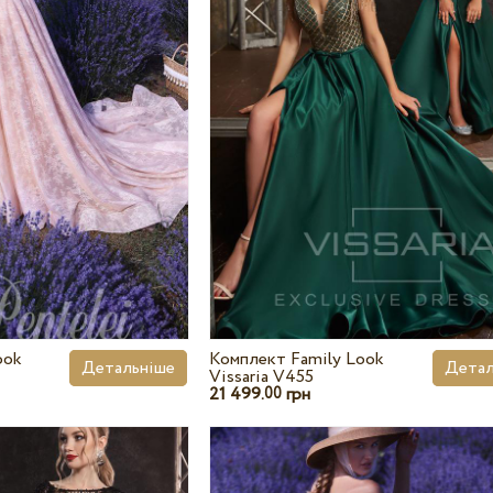
ook
Комплект Family Look
Детальніше
Детал
Vissaria V455
21 499.
грн
00