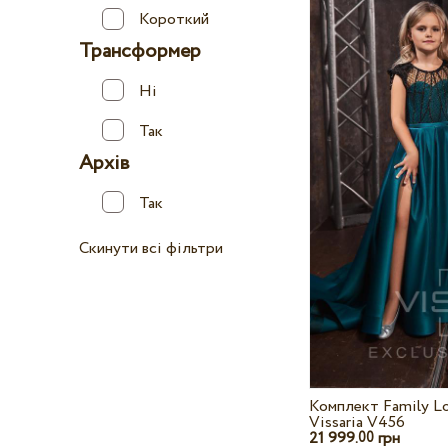
Короткий
Трансформер
Ні
Так
Архів
Так
Скинути всі фільтри
Комплект Family L
Vissaria V456
21 999.
грн
00