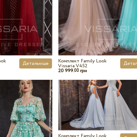
ook
Комплект Family Look
Детальніше
Детал
Vissaria V452
20 999.
грн
00
Комплект Family Look