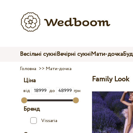
Весільні сукні
Вечірні сукні
Мати-дочка
Буд
Головна
>>
Мати-дочка
Family Look
Ціна
від
до
грн
Бренд
Vissaria