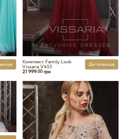
Комплект Family Look
ьніше
Детальніше
Vissaria V453
21 999.
грн
00