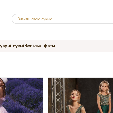
уарні сукні
Весільні фати