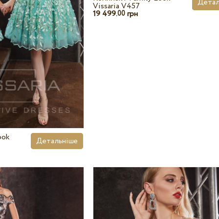
Детал
Vissaria V457
19 499.
грн
00
ook
Детальніше