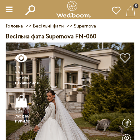
0
Головна
>>
Весільні фати
>>
Supernova
Весільна фата Supernova FN-060
23
564
людей
30+
людей