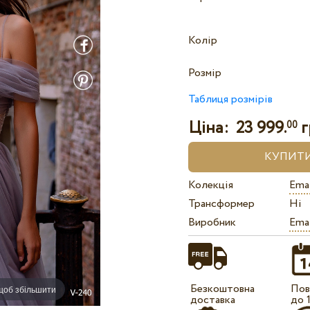
Колір
Розмір
Таблиця розмірів
Ціна:
23 999.
г
00
Колекція
Ema 
Трансформер
Ні
Виробник
Ema
Безкоштовна
Пов
 щоб збільшити
доставка
до 