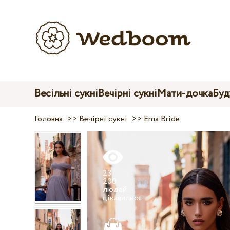
Весільні сукні
Вечірні сукні
Мати-дочка
Буд
Головна
>>
Вечірні сукні
>>
Ema Bride
23
200
людей