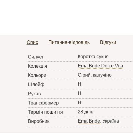
Опис
Питання-відповідь
Відгуки
Коротка сукня
Силует
Ema Bride Dolce Vita
Колекція
Сірий, кaпучіно
Кольори
Ні
Шлейф
Ні
Рукав
Ні
Трансформер
28 днів
Термін пошиття
Ema Bride
, Україна
Виробник