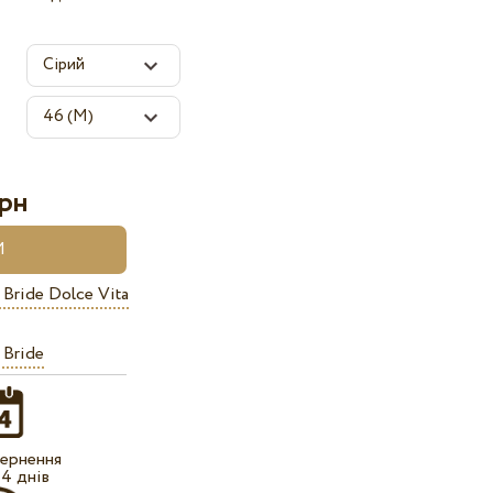
рн
Bride Dolce Vita
 Bride
ернення
14 днів