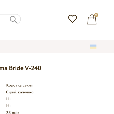
0
ma Bride V-240
Коротка сукня
Сірий, кaпучіно
Ні
Ні
28 днів