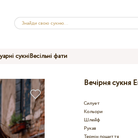
уарні сукні
Весільні фати
Вечірня сукня E
Силует
Кольори
Шлейф
Рукав
Термін пошиття