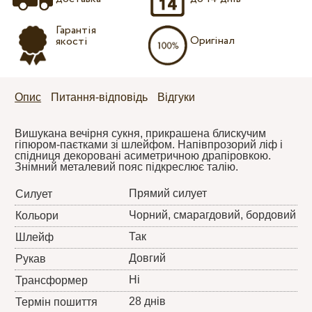
Гарантія
Оригінал
якості
Опис
Питання-відповідь
Відгуки
Вишукана вечірня сукня, прикрашена блискучим
гіпюром-паєтками зі шлейфом. Напівпрозорий ліф і
спідниця декоровані асиметричною драпіровкою.
Знімний металевий пояс підкреслює талію.
Прямий силует
Силует
Чорний, смарагдовий, бордовий
Кольори
Так
Шлейф
Довгий
Рукав
Ні
Трансформер
28 днів
Термін пошиття