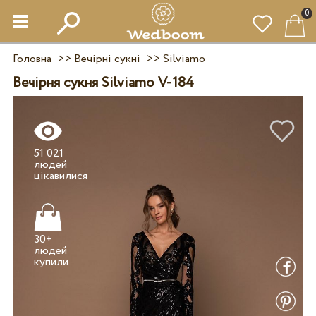
0
Головна
>>
Вечірні сукні
>>
Silviamo
Вечірня сукня Silviamo V-184
51 021
людей
30+
людей