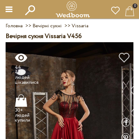
0
Головна
>>
Вечірні сукні
>>
Vissaria
Вечірня сукня Vissaria V456
44
478
людей
30+
людей