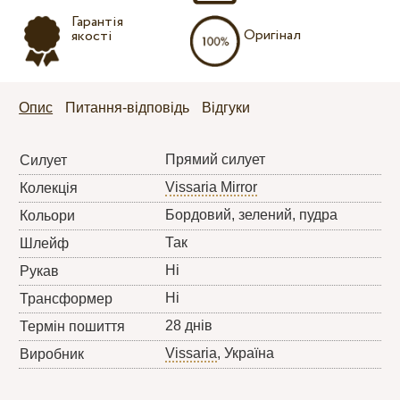
Гарантія
Оригінал
якості
Опис
Питання-відповідь
Відгуки
Прямий силует
Силует
Vissaria Mirror
Колекція
Бордовий, зелений, пудра
Кольори
Так
Шлейф
Ні
Рукав
Ні
Трансформер
28 днів
Термін пошиття
Vissaria
, Україна
Виробник