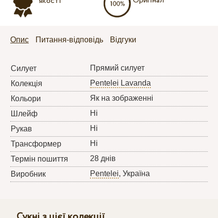
Оригінал
якості
Опис
Питання-відповідь
Відгуки
Прямий силует
Силует
Pentelei Lavanda
Колекція
Як на зображенні
Кольори
Ні
Шлейф
Ні
Рукав
Ні
Трансформер
28 днів
Термін пошиття
Pentelei
, Україна
Виробник
Сукні з цієї колекції