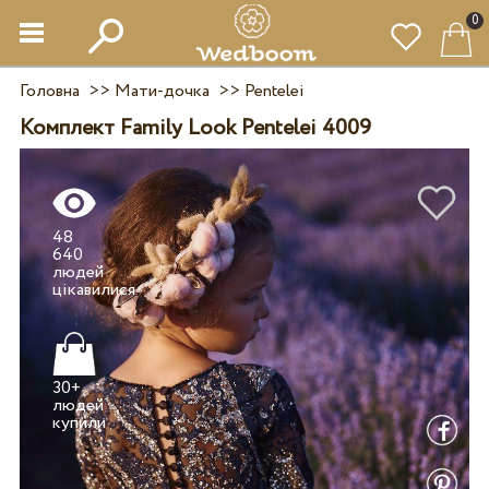
0
Головна
>>
Мати-дочка
>>
Pentelei
Комплект Family Look Pentelei 4009
48
640
людей
30+
людей