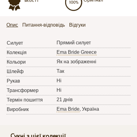
Оригінал
якості
Опис
Питання-відповідь
Відгуки
Прямий силует
Силует
Ema Bride Greece
Колекція
Як на зображенні
Кольори
Так
Шлейф
Ні
Рукав
Ні
Трансформер
21 днів
Термін пошиття
Ema Bride
, Україна
Виробник
Сукні з цієї колекції