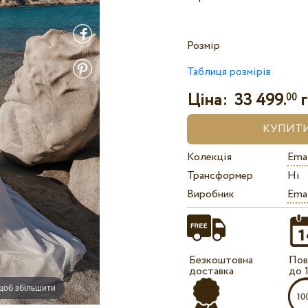
Розмір
Таблиця розмірів
Ціна:
33 499.
г
00
Колекція
Ema
Трансформер
Ні
Виробник
Ema
Безкоштовна
Пов
доставка
до 
 щоб збільшити