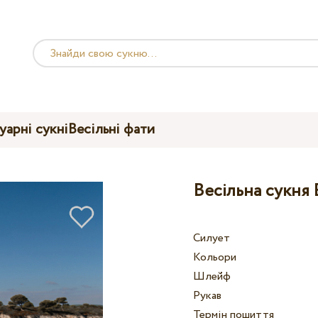
уарні сукні
Весільні фати
Весільна сукня 
Силует
Кольори
Шлейф
Рукав
Термін пошиття