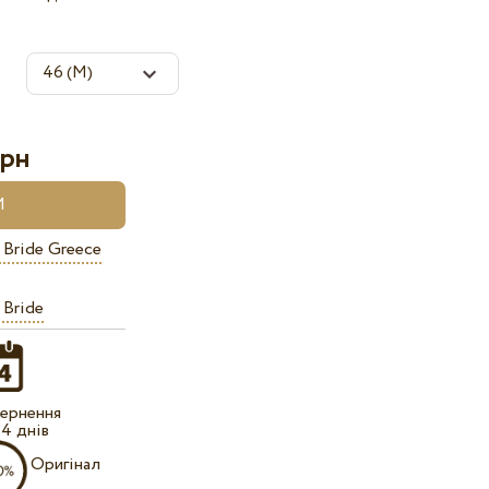
рн
 Bride Greece
 Bride
ернення
14 днів
Оригінал