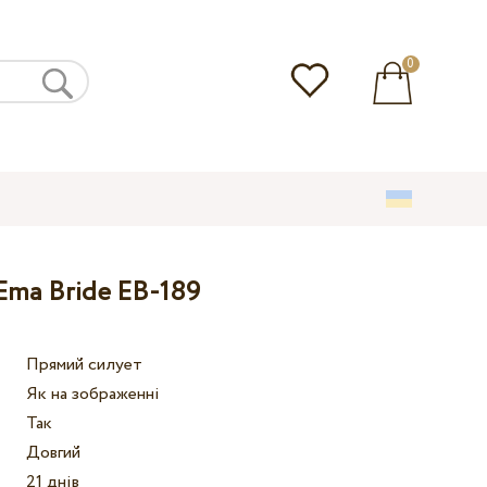
0
Ema Bride EB-189
Прямий силует
Як на зображенні
Так
Довгий
21 днів