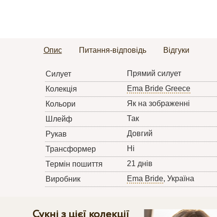
Опис
Питання-відповідь
Відгуки
Прямий силует
Силует
Ema Bride Greece
Колекція
Як на зображенні
Кольори
Так
Шлейф
Довгий
Рукав
Ні
Трансформер
21 днів
Термін пошиття
Ema Bride
, Україна
Виробник
Сукні з цієї колекції