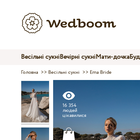
Весільні сукні
Вечірні сукні
Мати-дочка
Буд
Головна
>>
Весільні сукні
>>
Ema Bride
16 354
людей