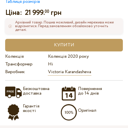
Таблиця розмірів
Ціна:
21 999.
грн
00
Архівний товар. Пошив можливий, дизайн мережива може
відрізнятися. Перед замовленням обов’язково уточніть
деталі.
Колекція
Колекція 2020 року
Трансформер
Ні
Виробник
Victoria Karandasheva
Безкоштовна
Повернення
доставка
до 14 днів
Гарантія
Оригінал
якості