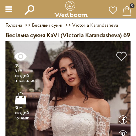
0
Головна
>>
Весільні сукні
>>
Victoria Karandasheva
Весільна сукня KaVi (Victoria Karandasheva) 69
39
578
людей
30+
людей