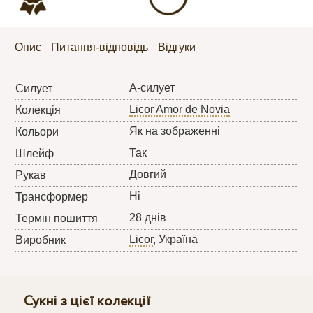
Опис
Питання-відповідь
Відгуки
А-силует
Силует
Licor Amor de Novia
Колекція
Як на зображенні
Кольори
Так
Шлейф
Довгий
Рукав
Ні
Трансформер
28 днів
Термін пошиття
Licor
, Україна
Виробник
Сукні з цієї колекції