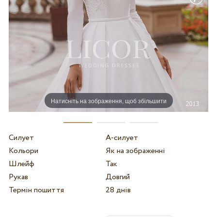
Натисніть на зображення, щоб збільшити
Силует
А-силует
Кольори
Як на зображенні
Шлейф
Так
Рукав
Довгий
Термін пошиття
28 днів