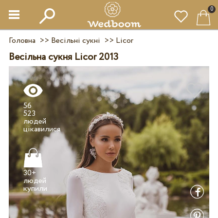
0
Головна
>>
Весільні сукні
>>
Licor
Весільна сукня Licor 2013
56
523
людей
30+
людей