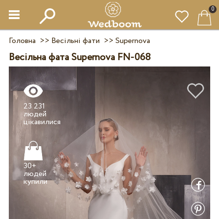
0
Головна
>>
Весільні фати
>>
Supernova
Весільна фата Supernova FN-068
23 231
людей
30+
людей