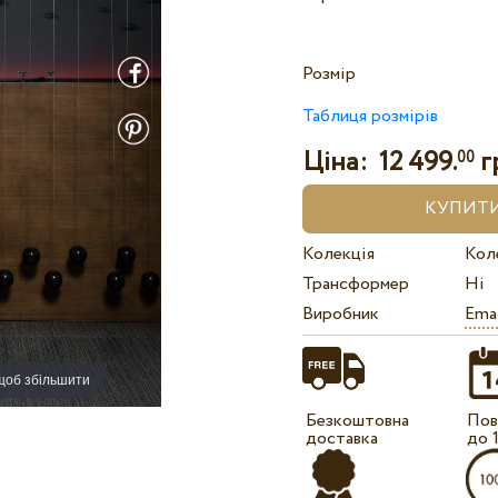
Розмір
Таблиця розмірів
Ціна:
12 499.
г
00
Колекція
Кол
Трансформер
Ні
Виробник
Ema
 щоб збільшити
Безкоштовна
Пов
доставка
до 