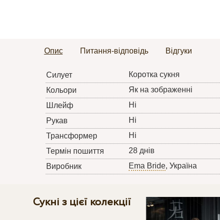
Опис
Питання-відповідь
Відгуки
Коротка сукня
Силует
Як на зображенні
Кольори
Ні
Шлейф
Ні
Рукав
Ні
Трансформер
28 днів
Термін пошиття
Ema Bride
, Україна
Виробник
Сукні з цієї колекції