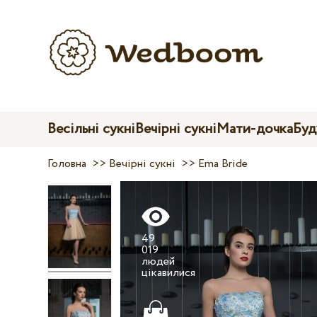
Весільні сукні
Вечірні сукні
Мати-дочка
Буд
Головна
>>
Вечірні сукні
>>
Ema Bride
49
019
людей