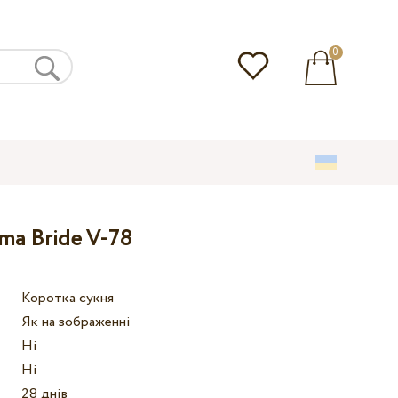
0
ma Bride V-78
Коротка сукня
Як на зображенні
Ні
Ні
28 днів