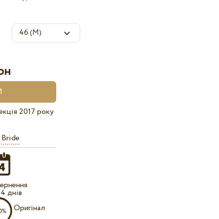
рн
екція 2017 року
 Bride
ернення
14 днів
Оригінал