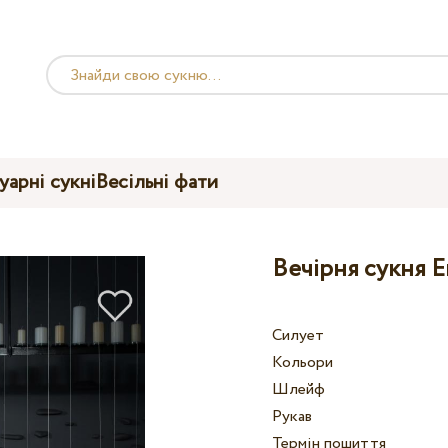
уарні сукні
Весільні фати
Вечірня сукня E
Силует
Кольори
Шлейф
Рукав
Термін пошиття