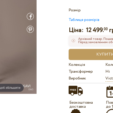
Розмір
Таблиця розмірів
Ціна:
12 499.
г
00
Архівний товар. Пошив
Перед замовленням обов
Колекція
Кол
Трансформер
Ні
Виробник
Vict
 щоб збільшити
Безкоштовна
Пов
доставка
до 