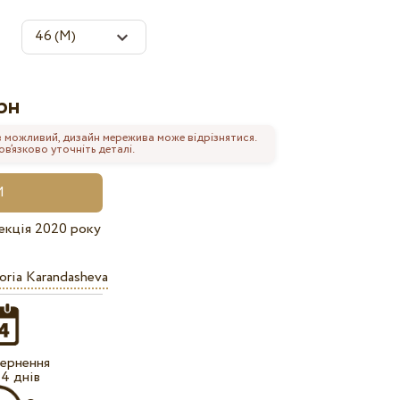
рн
 можливий, дизайн мережива може відрізнятися.
’язково уточніть деталі.
екція 2020 року
oria Karandasheva
ернення
14 днів