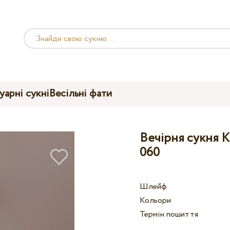
уарні сукні
Весільні фати
Вечірня сукня K
060
Шлейф
Кольори
Термін пошиття