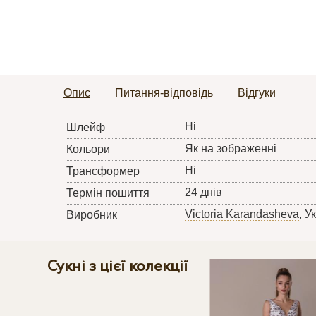
Опис
Питання-відповідь
Відгуки
Ні
Шлейф
Як на зображенні
Кольори
Ні
Трансформер
24 днів
Термін пошиття
Victoria Karandasheva
, У
Виробник
Сукні з цієї колекції