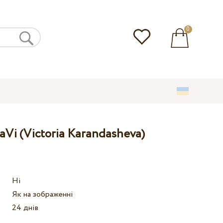
0
aVi (Victoria Karandasheva)
Ні
Як на зображенні
24 днів