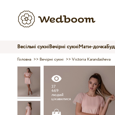
Весільні сукні
Вечірні сукні
Мати-дочка
Буд
Головна
>>
Вечірні сукні
>>
Victoria Karandasheva
37
469
людей