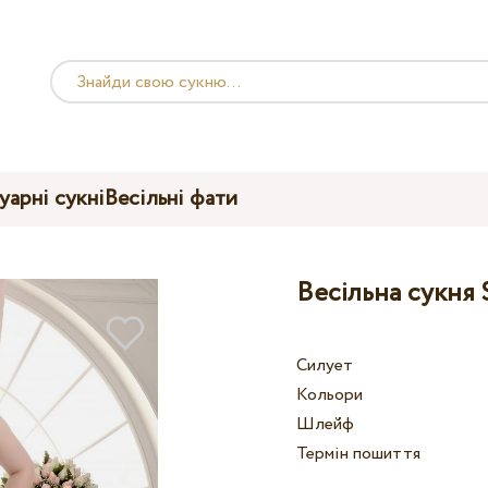
уарні сукні
Весільні фати
Весільна сукня 
Силует
Кольори
Шлейф
Термін пошиття