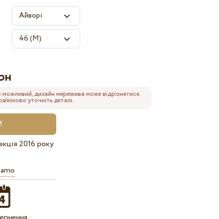
рн
 можливий, дизайн мережива може відрізнятися.
’язково уточніть деталі.
екція 2016 року
iamo
ернення