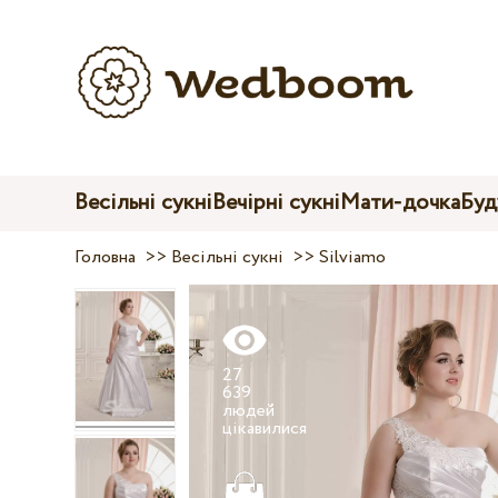
Весільні сукні
Вечірні сукні
Мати-дочка
Буд
Головна
>>
Весільні сукні
>>
Silviamo
27
639
людей