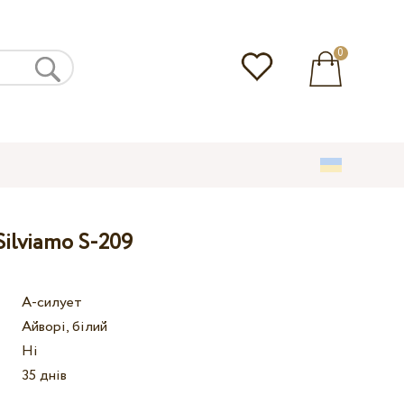
0
Silviamo S-209
А-силует
Айворі, білий
Ні
35 днів