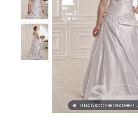
30+
людей
Наведіть курсор на зображення,