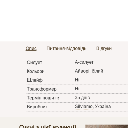
Опис
Питання-відповідь
Відгуки
А-силует
Силует
Айворі, білий
Кольори
Ні
Шлейф
Ні
Трансформер
35 днів
Термін пошиття
Silviamo
, Україна
Виробник
Сукні з цієї колекції