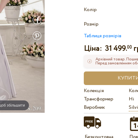
Колір
Розмір
Таблиця розмірів
Ціна:
31 499.
г
00
Архівний товар. Пошив
Перед замовленням обов
Колекція
Кол
Трансформер
Ні
 щоб збільшити
Виробник
Silv
Безкоштовна
Пов