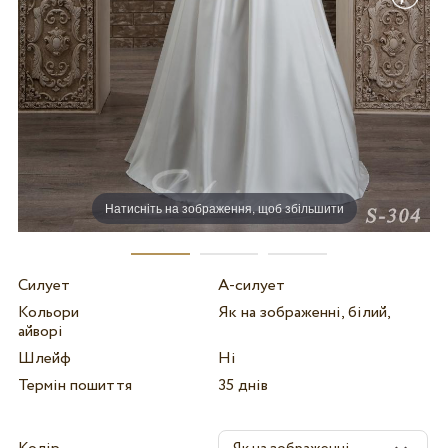
Натисніть на зображення, щоб збільшити
Силует
А-силует
Кольори
Як на зображенні, білий,
айворі
Шлейф
Ні
Термін пошиття
35 днів