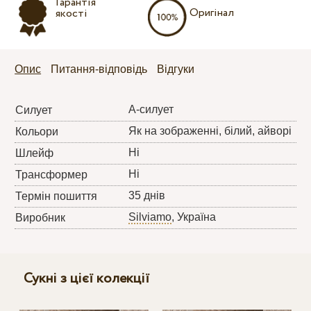
Гарантія
Оригінал
якості
Опис
Питання-відповідь
Відгуки
А-силует
Силует
Як на зображенні, білий, айворі
Кольори
Ні
Шлейф
Ні
Трансформер
35 днів
Термін пошиття
Silviamo
, Україна
Виробник
Сукні з цієї колекції