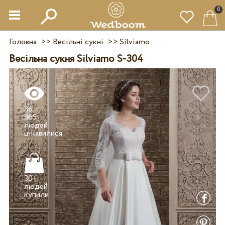
0
Головна
>>
Весільні сукні
>>
Silviamo
Весільна сукня Silviamo S-304
36
365
людей
30+
людей