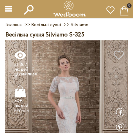
0
Головна
>>
Весільні сукні
>>
Silviamo
Весільна сукня Silviamo S-325
31 367
людей
30+
людей