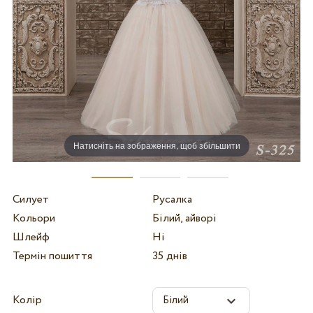
Натисніть на зображення, щоб збільшити
Силует
Русалка
Кольори
Білий, айворі
Шлейф
Ні
Термін пошиття
35 днів
Колір