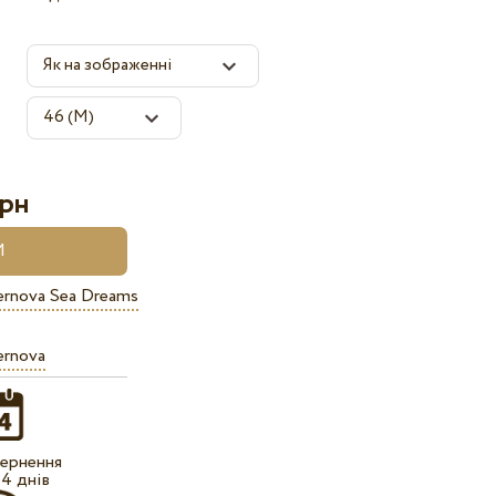
рн
ernova Sea Dreams
ernova
ернення
14 днів