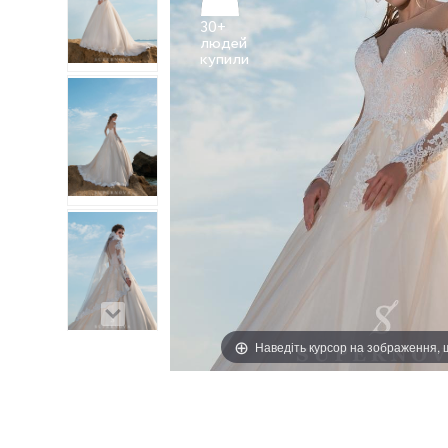
30+
людей
Наведіть курсор на зображення,