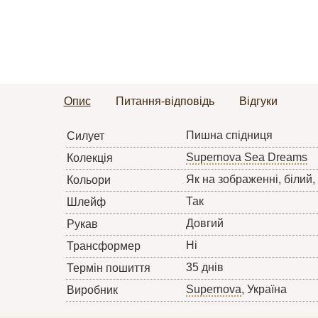
Опис
Питання-відповідь
Відгуки
Пишна спідниця
Силует
Supernova Sea Dreams
Колекція
Як на зображенні, білий,
Кольори
Так
Шлейф
Довгий
Рукав
Ні
Трансформер
35 днів
Термін пошиття
Supernova
, Україна
Виробник