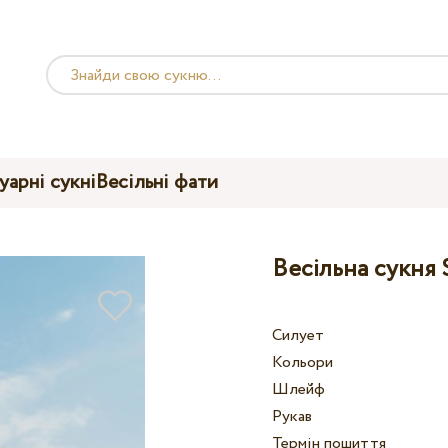
уарні сукні
Весільні фати
Весільна сукня 
Силует
Кольори
Шлейф
Рукав
Термін пошиття