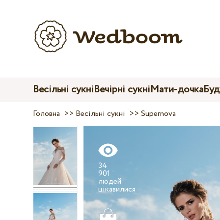
Весільні сукні
Вечірні сукні
Мати-дочка
Буд
Головна
>>
Весільні сукні
>>
Supernova
34
901
людей