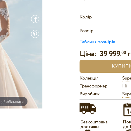
Колір
Розмір
Таблиця розмірів
Ціна:
39 999.
г
00
Колекція
Sup
Трансформер
Ні
Виробник
Sup
 щоб збільшити
Безкоштовна
Пов
доставка
до 