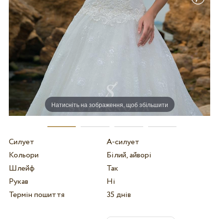
Натисніть на зображення, щоб збільшити
Силует
А-силует
Кольори
Білий, айворі
Шлейф
Так
Рукав
Ні
Термін пошиття
35 днів