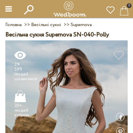
0
Головна
>>
Весільні сукні
>>
Supernova
Весільна сукня Supernova SN-040-Polly
29
599
людей
30+
людей