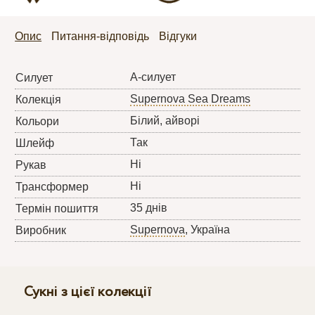
Опис
Питання-відповідь
Відгуки
А-силует
Силует
Supernova Sea Dreams
Колекція
Білий, айворі
Кольори
Так
Шлейф
Ні
Рукав
Ні
Трансформер
35 днів
Термін пошиття
Supernova
, Україна
Виробник
Сукні з цієї колекції