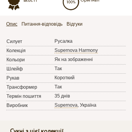
Оригінал
якості
Опис
Питання-відповідь
Відгуки
Русалка
Силует
Supernova Harmony
Колекція
Як на зображенні
Кольори
Так
Шлейф
Короткий
Рукав
Так
Трансформер
35 днів
Термін пошиття
Supernova
, Україна
Виробник
Сукні з цієї колекції