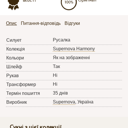
Оригінал
якості
Опис
Питання-відповідь
Відгуки
Русалка
Силует
Supernova Harmony
Колекція
Як на зображенні
Кольори
Так
Шлейф
Ні
Рукав
Ні
Трансформер
35 днів
Термін пошиття
Supernova
, Україна
Виробник
Сукні з цієї колекції