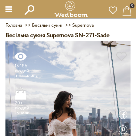
0
Головна
>>
Весільні сукні
>>
Supernova
Весільна сукня Supernova SN-271-Sade
15 186
людей
20+
людей