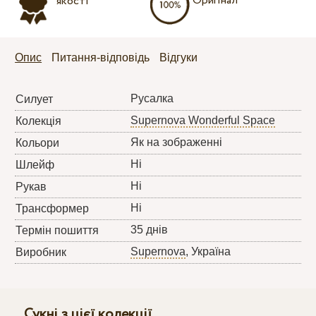
Оригінал
якості
Опис
Питання-відповідь
Відгуки
Русалка
Силует
Supernova Wonderful Space
Колекція
Як на зображенні
Кольори
Ні
Шлейф
Ні
Рукав
Ні
Трансформер
35 днів
Термін пошиття
Supernova
, Україна
Виробник
Сукні з цієї колекції