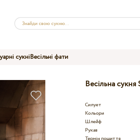
уарні сукні
Весільні фати
Весільна сукня
Силует
Кольори
Шлейф
Рукав
Термін пошиття