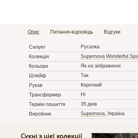
Опис
Питання-відповідь
Відгуки
Русалка
Силует
Supernova Wonderful Sp
Колекція
Як на зображенні
Кольори
Так
Шлейф
Короткий
Рукав
Ні
Трансформер
35 днів
Термін пошиття
Supernova
, Україна
Виробник
Сукні з цієї колекції