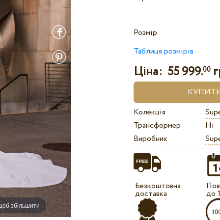
Розмір
Таблиця розмірів
Ціна:
55 999.
г
00
Колекція
Sup
Трансформер
Ні
Виробник
Sup
Безкоштовна
Пов
доставка
до 
 щоб збільшити