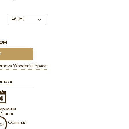
рн
ernova Wonderful Space
ernova
ернення
14 днів
Оригінал