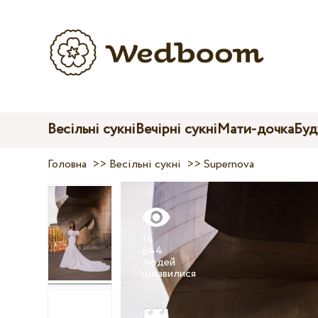
Весільні сукні
Вечірні сукні
Мати-дочка
Буд
Головна
>>
Весільні сукні
>>
Supernova
14
644
людей