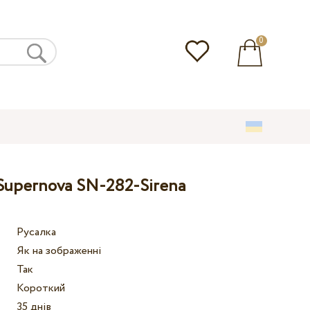
0
 Supernova SN-282-Sirena
Русалка
Як на зображенні
Так
Короткий
35 днів