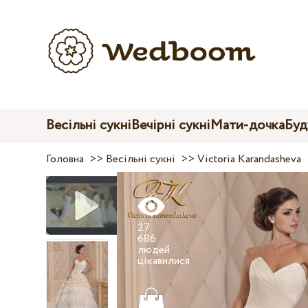
Весільні сукні
Вечірні сукні
Мати-дочка
Буд
Головна
>>
Весільні сукні
>>
Victoria Karandasheva
27
686
людей