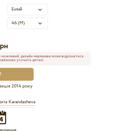
рн
 можливий, дизайн мережива може відрізнятися.
’язково уточніть деталі.
екція 2014 року
oria Karandasheva
ернення