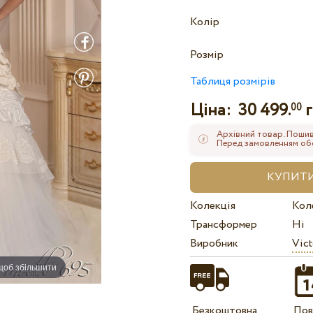
Колір
Розмір
Таблиця розмірів
Ціна:
30 499.
г
00
Архівний товар. Пошив
Перед замовленням обов
Колекція
Кол
Трансформер
Ні
Виробник
Vict
 щоб збільшити
Безкоштовна
Пов