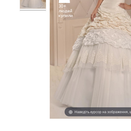
30+
людей
Наведіть курсор на зображення,