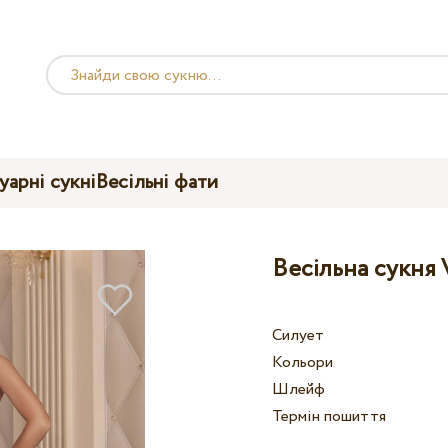
уарні сукні
Весільні фати
Весільна сукня 
Силует
Кольори
Шлейф
Термін пошиття