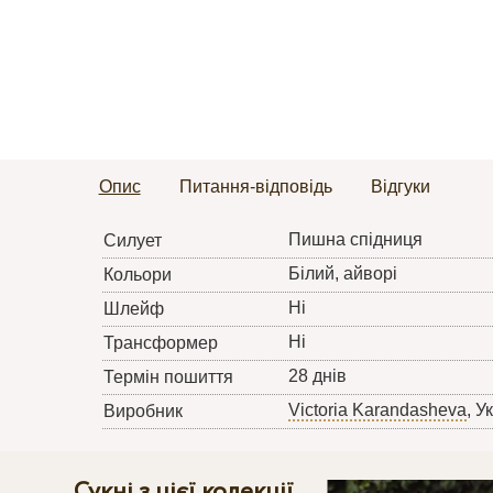
Опис
Питання-відповідь
Відгуки
Пишна спідниця
Силует
Білий, айворі
Кольори
Ні
Шлейф
Ні
Трансформер
28 днів
Термін пошиття
Victoria Karandasheva
, У
Виробник
Сукні з цієї колекції