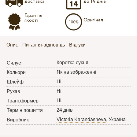
доставка
до 14 днів
Гарантія
Оригінал
якості
Опис
Питання-відповідь
Відгуки
Коротка сукня
Силует
Як на зображенні
Кольори
Ні
Шлейф
Ні
Рукав
Ні
Трансформер
24 днів
Термін пошиття
Victoria Karandasheva
, Україна
Виробник